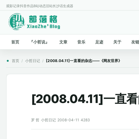
观影记录
抖音作品
B站动态
旧站
长沙话生成器
首页
『小哲说』
文章
音乐
足迹
关于
友
首页
/
小哲日记
/
[2008.04.11]一直看的杂志——《网友世界》
[2008.04.11]
罗 哲
小哲日记
2008-04-11
4283