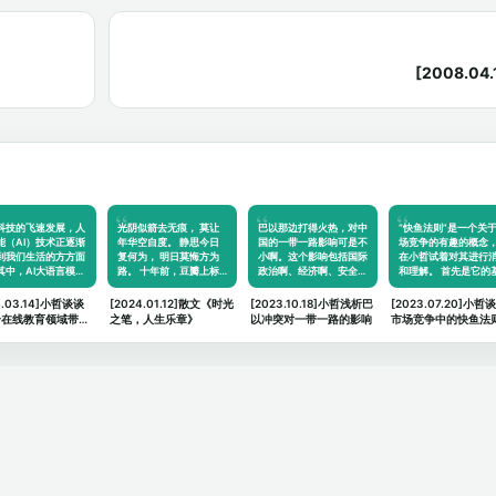
[2008.0
科技的飞速发展，人
光阴似箭去无痕， 莫让
巴以那边打得火热，对中
“快鱼法则”是一个关
能（AI）技术正逐渐
年华空自度。 静思今日
国的一带一路影响可是不
场竞争的有趣的概念
到我们生活的方方面
复何为， 明日莫悔方为
小啊。这个影响包括国际
在小哲试着对其进行
其中，AI大语言模…
路。 十年前，豆瓣上标
政治啊、经济啊、安全…
和理解。 首先是它的
记…
4.03.14]小哲谈谈
[2024.01.12]散文《时光
[2023.10.18]小哲浅析巴
[2023.07.20]小哲
给在线教育领域带来
之笔，人生乐章》
以冲突对一带一路的影响
市场竞争中的快鱼法