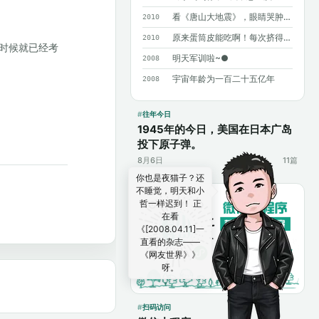
看《唐山大地震》，眼睛哭肿了……
2010
原来蛋筒皮能吃啊！每次挤得满手都是……
2010
的时候就已经考
明天军训啦~●
2008
宇宙年龄为一百二十五亿年
2008
往年今日
1945年的今日，美国在日本广岛
投下原子弹。
8月6日
11篇
你也是夜猫子？还
不睡觉，明天和小
哲一样迟到！ 正
在看
《[2008.04.11]一
直看的杂志——
《网友世界》》
呀。
扫码访问