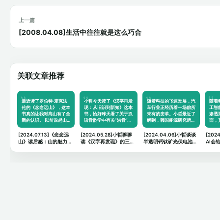
上一篇
[2008.04.08]生活中往往就是这么巧合
关联文章推荐
最近读了罗伯特·麦克法
小哲今天读了《汉字再发
随着科技的飞速发展，汽
随着
伦的《念念远山》，这本
现：从旧识到新知》这本
车行业正经历着一场前所
工智
书真的让我对高山有了全
书，恰好昨天看了关于汉
未有的变革。小哲最近了
渗透
新的认识。 以前说起山…
语音韵学中有关“洪音”…
解到，韩国能源研究所…
面，
[2024.07.13]《念念远
[2024.05.28]小哲聊聊
[2024.04.06]小哲谈谈
[202
山》读后感：山的魅力与
读《汉字再发现》的三个
半透明钙钛矿光伏电池对
AI会
人生的思考
思考
汽车领域的未来畅想
什么