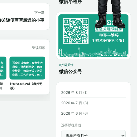
微信小程序
下一篇
4.16]随便写写最近的小事
继续阅读
于市
吾辈日以营营，皆为生活
扫码关注
，现
所迫，趋利而为之。然有
微信公众号
消化
业皆苦，何论所成？故吾
基…
尝思，工作之虚役，何…
谈谈
[2023.06.26]《虚役无
则
诚》
2026 年 8 月
(1)
2026 年 7 月
(3)
2026 年 6 月
(6)
选择以往月份