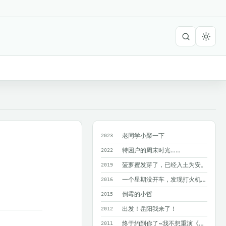
老同学小聚一下
2023
特困户的周末时光……
2022
菠萝蜜发芽了，已经入土为安。
2019
一个星期没开车，发现打火机在暴晒的车里爆了！?
2016
倒霉的小哲
2015
出发！岳阳我来了！
2012
终于约到你了~我不想重演《同桌的你》M...
2011