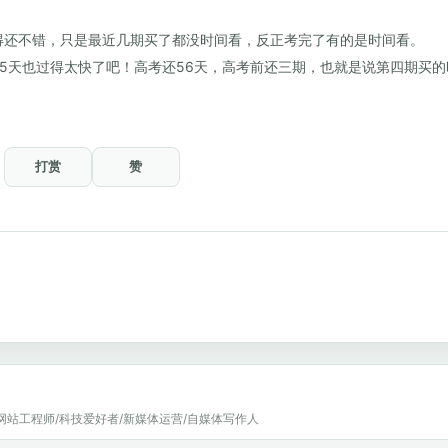
得还不错，只是最近几期买了都没时间看，反正考完了有的是时间看。
15天也过得太快了吧！高考还56天，高考前还三期，也就是说第四期买
打赏
赞
网站工程师/科技爱好者/新媒体运营/自媒体写作人