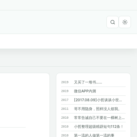
又买了一堆书……
2019
微信APP内测
2019
[2017.08.09]小哲谈谈小世界六度分隔理论
2017
哥不用隐身，照样没人烦我。
2011
常常告诫自己不要在一棵树上吊死，结果…...
2010
小哲整理超级精辟短句112条！
2010
第一流的人做第一流的事
2010