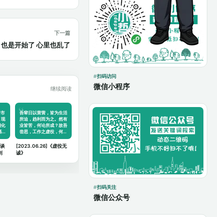
下一篇
束了 也是开始了 心里也乱了
扫码访问
微信小程序
继续阅读
于市
吾辈日以营营，皆为生活
，现
所迫，趋利而为之。然有
消化
业皆苦，何论所成？故吾
基…
尝思，工作之虚役，何…
谈谈
[2023.06.26]《虚役无
则
诚》
扫码关注
微信公众号