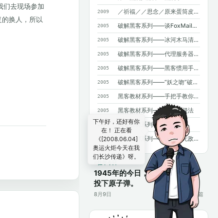
我们去现场参加
／祈福／／思念／原来蛋筒皮能吃呀~
2009
复的换人，所以
破解黑客系列——谈FoxMail和OICQ泄密
2005
破解黑客系列——冰河木马清除法
2005
破解黑客系列——代理服务器藏IP（高手免看）
2005
破解黑客系列——黑客惯用手法揭密
2005
破解黑客系列——“妖之吻”破解法二则
2005
黑客教材系列——手把手教你NT入侵
2005
黑客教材系列——口令入侵法
2005
下午好，还好有你
黑客教材系列——密码知识
2005
在！ 正在看
黑客教材系列——BBS的无敌杀手
《[2008.06.04]
2005
奥运火炬今天在我
们长沙传递》呀。
往年今日
1945年的今日，美国在日本长崎
投下原子弹。
8月9日
17篇