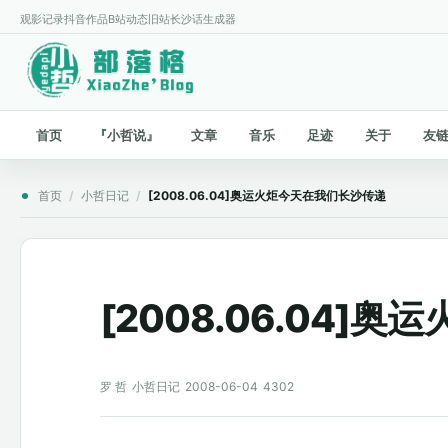
观影记录
抖音作品
B站动态
旧站
长沙话生成器
首页
『小哲说』
文章
音乐
足迹
关于
友
首页
/
小哲日记
/
[2008.06.04]奥运火炬今天在我们长沙传递
[2008.06.04
罗 哲
小哲日记
2008-06-04
4302