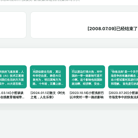
[2008.07.09]已经结
科技的飞速发展，人
光阴似箭去无痕， 莫让
巴以那边打得火热，对中
“快鱼法则”是一个关
能（AI）技术正逐渐
年华空自度。 静思今日
国的一带一路影响可是不
场竞争的有趣的概念
到我们生活的方方面
复何为， 明日莫悔方为
小啊。这个影响包括国际
在小哲试着对其进行
其中，AI大语言模…
路。 十年前，豆瓣上标
政治啊、经济啊、安全…
和理解。 首先是它的
记…
4.03.14]小哲谈谈
[2024.01.12]散文《时光
[2023.10.18]小哲浅析巴
[2023.07.20]小哲
给在线教育领域带来
之笔，人生乐章》
以冲突对一带一路的影响
市场竞争中的快鱼法