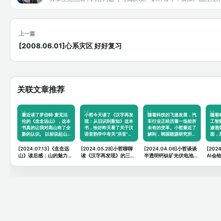
上一篇
[2008.06.01]心系灾区 好好复习
关联文章推荐
最近读了罗伯特·麦克法
小哲今天读了《汉字再发
随着科技的飞速发展，汽
随着
伦的《念念远山》，这本
现：从旧识到新知》这本
车行业正经历着一场前所
工智
书真的让我对高山有了全
书，恰好昨天看了关于汉
未有的变革。小哲最近了
渗透
新的认识。 以前说起山…
语音韵学中有关“洪音”…
解到，韩国能源研究所…
面，
[2024.07.13]《念念远
[2024.05.28]小哲聊聊
[2024.04.06]小哲谈谈
[202
山》读后感：山的魅力与
读《汉字再发现》的三个
半透明钙钛矿光伏电池对
AI会
人生的思考
思考
汽车领域的未来畅想
什么