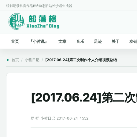
观影记录
抖音作品
B站动态
旧站
长沙话生成器
首页
『小哲说』
文章
音乐
足迹
关于
友
首页
/
小哲日记
/
[2017.06.24]第二次制作个人介绍视频总结
[2017.06.24]
罗 哲
小哲日记
2017-06-24
4552