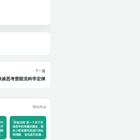
下一篇
]小哲谈谈思考普朗克科学定律
继续阅读
对中
“快鱼法则”是一个关于市
是不
场竞争的有趣的概念，现
国际
在小哲试着对其进行消化
全…
和理解。 首先是它的基…