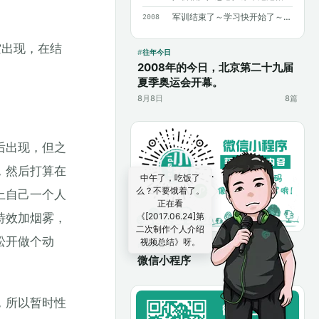
军训结束了～学习快开始了～加油～加油～
2008
空出现，在结
往年今日
2008年的今日，北京第二十九届
夏季奥运会开幕。
8月8日
8篇
后出现，但之
，然后打算在
上自己一个人
特效加烟雾，
松开做个动
扫码访问
微信小程序
，所以暂时性