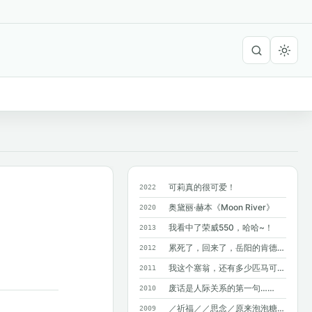
可莉真的很可爱！
2022
奥黛丽·赫本《Moon River》
2020
我看中了荣威550，哈哈~！
2013
累死了，回来了，岳阳的肯德基附近没有麦...
2012
我这个塞翁，还有多少匹马可以丢掉呢？
2011
废话是人际关系的第一句……
2010
／祈福／／思念／原来泡泡糖不能吞呀~
2009