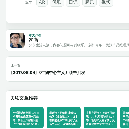
AR
优酷
日记
腾讯
视频
标签：
本文作者
罗 哲
分享生活点滴，内容问题可与我联系。 斜杆青年：资深产品经理/
上一篇
[2017.06.04]《生物中心主义》读书启发
关联文章推荐
小哲最近留意到，AI 生
最近读了罗伯特·麦克法
小哲今天读了《汉字再发
随着
成视频的热度正一路走
伦的《念念远山》，这本
现：从旧识到新知》这本
车行
高。抖音上 “我憋不住
书真的让我对高山有了全
书，恰好昨天看了关于汉
未有
了”“快跟我回医院” 这类
新的认识。 以前说起山…
语音韵学中有关“洪音”…
解到
脑洞…