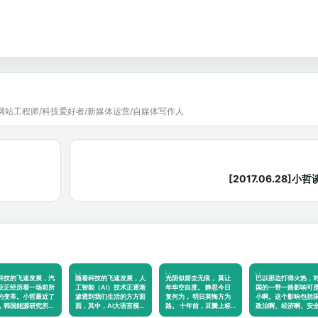
网站工程师/科技爱好者/新媒体运营/自媒体写作人
[2017.06.28
科技的飞速发展，汽
随着科技的飞速发展，人
光阴似箭去无痕， 莫让
巴以那边打得火热，
业正经历着一场前所
工智能（AI）技术正逐渐
年华空自度。 静思今日
国的一带一路影响可
的变革。小哲最近了
渗透到我们生活的方方面
复何为， 明日莫悔方为
小啊。这个影响包括
，韩国能源研究所…
面，其中，AI大语言模…
路。 十年前，豆瓣上标
政治啊、经济啊、安
记…