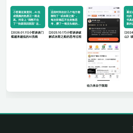
小哲最近留意到，AI 生
这段时间在好几个地方都
最近
成视频的热度正一路走
聊到了 “忒休斯之船”，
伦的
高。抖音上 “我憋不住
每次听都忍不住发散思
书真
了”“快跟我回医院” 这类
考，攒了一堆没头绪的念
新的
脑洞…
头…
[2026.01.11]小哲谈谈门
[2025.10.17]小哲谈谈破
[202
槛越来越低的AI洗稿
解忒休斯之船的思考过程
山》
人生
动力来自于限期