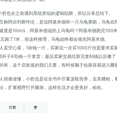
小哲也在之前遇到系统类似的逻辑陷阱，所以分享总结下。
又称阿吉利斯悖论，是说阿基米德和一只乌龟赛跑，乌龟在
的速度是10m/s，阿基米德追的上乌龟吗？阿基米德跑完100
龟又跑了1米，按这样推理，乌龟始终都会领先阿基米德。
卖空心菜，1块钱一斤，买家说一次买1000斤但是要求卖
菜杆子6毛钱一斤拿货；最后卖家交易结算完拿到钱以后傻了
的有，这个启发值的我们主要，有时候脑子短路容易进入圈
人很难读懂，小哲也是在全书中尽量汲取营养，去其糟粕，
论，扩展视野打开脑洞，这样生活才会更美好，哈哈。
打赏
赞