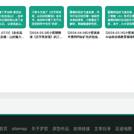
读了罗伯特·麦克法
小哲今天读了《汉字再发
随着科技的飞速发展，汽
随着科技的飞速发展
《念念远山》，这本
现：从旧识到新知》这本
车行业正经历着一场前所
工智能（AI）技术正
的让我对高山有了全
书，恰好昨天看了关于汉
未有的变革。小哲最近了
渗透到我们生活的方
认识。 以前说起山…
语音韵学中有关“洪音”…
解到，韩国能源研究所…
面，其中，AI大语言
4.07.13]《念念远
[2024.05.28]小哲聊聊
[2024.04.06]小哲谈谈
[2024.03.14]小哲
读后感：山的魅力与
读《汉字再发现》的三个
半透明钙钛矿光伏电池对
AI会给在线教育领域
的思考
思考
汽车领域的未来畅想
什么
首页
sitemap
关于罗哲
原型作品
友情链接
文章目录
足迹地图