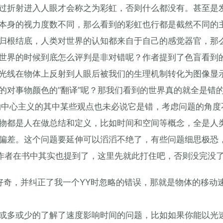
过折射进入人眼才会称之为彩虹，否则什么都没有。甚至是
本身的视力度数不同，那么看到的彩虹也行都是截然不同的
归根结底，人类对世界的认知都来自于自己的感觉器官，那
世界的时候到底怎么评判是非对错呢？作者提到了色盲看到
光线在物体上反射到人眼后被我们的生理机制转化为图像显
的对事物颜色的“翻译”呢？那我们看到的世界真的就全是错
物中心主义的其中某些观点也未必说它是错，考虑问题的角度
物都是人在做总结和定义，比如时间和空间等概念，全是人
偏差。这个问题要延伸可以滔滔不绝了，有些问题细思极恐
题作者在书中其实也提到了，这里先就此打住吧，否则没完没
好奇，并纠正了我一个YY时忽略的错误，那就是物体的移动
或多或少的了解了速度影响时间的问题，比如如果你能以光