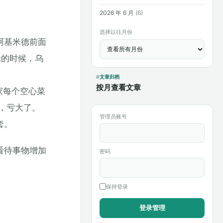
2026 年 6 月
(6)
选择以往月份
阿基米德前面
米的时候，乌
文章归档
按月查看文章
家每个空心菜
，亏大了。
管理员账号
套。
看待事物增加
密码
保持登录