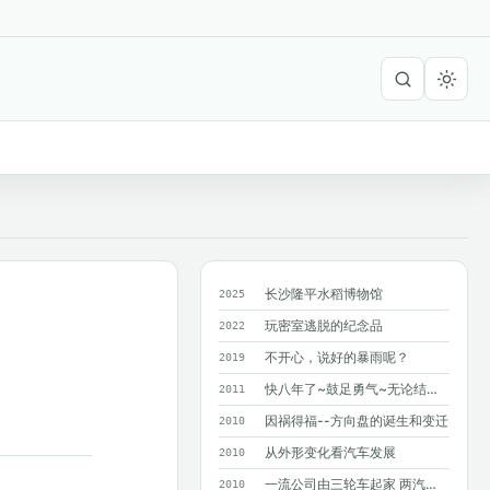
长沙隆平水稻博物馆
2025
玩密室逃脱的纪念品
2022
不开心，说好的暴雨呢？
2019
快八年了~鼓足勇气~无论结果如何~只求...
2011
因祸得福--方向盘的诞生和变迁
2010
从外形变化看汽车发展
2010
一流公司由三轮车起家 两汽车巨人造就奔驰
2010