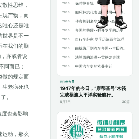
保时捷专辑
2010
发散性思维，
四环标志代表四个公司——奥迪历史概述
2010
主观产物，而
侦察机到豪华车 宝马-豪华背后沧桑曲折
2010
么唯心还是唯
帝国的荣耀--翻开罗孚的历史
2010
的世界是不一
自行车起家 罗孚历练百年沉浮
2010
示在我们的脑
由棉纺厂到汽车帝国--丰田汽车发展史
2010
的，亦或者说
法兰西的浪漫--雪铁龙史话
2010
不同而已；
中国汽车史的沧桑变迁
2010
类做的规定而
往年今日
，生老病死也
1947年的今日，“康蒂基号”木筏
完成横渡太平洋实验航行。
了了。
8月7日
30篇
速度也会影响
速运动，那么