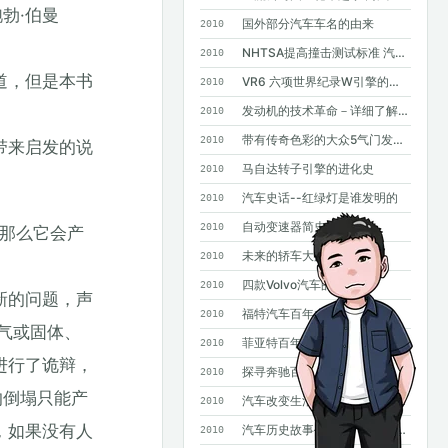
勃·伯曼
国外部分汽车车名的由来
2010
NHTSA提高撞击测试标准 汽车安全要求进一步提高
2010
道，但是本书
VR6 六项世界纪录W引擎的基础
2010
发动机的技术革命－详细了解GDI
2010
带有传奇色彩的大众5气门发动机
2010
带来启发的说
马自达转子引擎的进化史
2010
汽车史话--红绿灯是谁发明的
2010
自动变速器简史
2010
，那么它会产
这篇像一页旧日
未来的轿车大灯
2010
记，慢慢看就好。
四款Volvo汽车的诞生
2010
新的问题，声
福特汽车百年大事记
2010
空气或固体、
菲亚特百年史
2010
进行了诡辩，
探寻奔驰百年基因--斯图加特奔驰总部采访手记
2010
的倒塌只能产
汽车改变生活--汽车发明100年史话
2010
，如果没有人
汽车历史故事——MPV风雨20年
2010