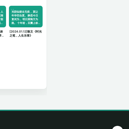
，人
光阴似箭去无痕， 莫让
逐渐
年华空自度。 静思今日
方面
复何为， 明日莫悔方为
模…
路。 十年前，豆瓣上标
记…
谈谈
[2024.01.12]散文《时光
带来
之笔，人生乐章》