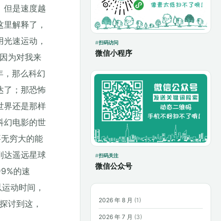
。但是速度越
这里解释了，
用光速运动，
扫码访问
微信小程序
，因为对我来
年，那么科幻
达了；那恐怖
世界还是那样
科幻电影的世
要无穷大的能
到达遥远星球
扫码关注
微信公众号
9%的速
以运动时间，
2026 年 8 月
(1)
也探讨到这，
2026 年 7 月
(3)