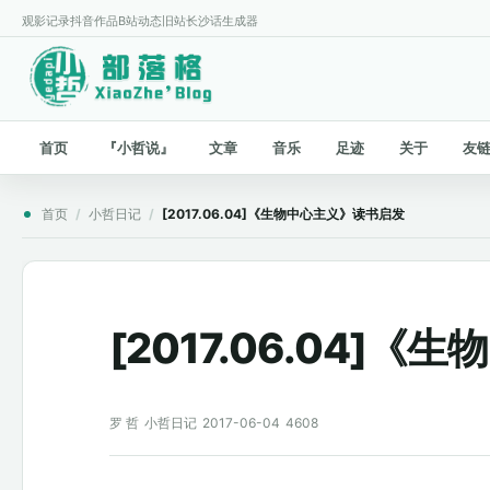
观影记录
抖音作品
B站动态
旧站
长沙话生成器
首页
『小哲说』
文章
音乐
足迹
关于
友
首页
/
小哲日记
/
[2017.06.04]《生物中心主义》读书启发
[2017.06.04]
罗 哲
小哲日记
2017-06-04
4608