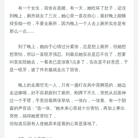
有一个女生，宿舍在底楼。有一天，她吃坏了肚子，还没
到晚上，厕所就去了三次，她心里一直在担心，最好晚上能睡
得安稳一些，不要去厕所，因为晚上一个人去上厕所实在是有
那么一点......
到了晚上，她由于心情过分紧张，总是想上厕所，但她想
想害怕，所以一直咬牙强忍。到最后她实在是忍不住了，想要
叫室友陪她去，一看表已是深夜1点多了，实在是不好意思，于
是一咬牙，披了件衣服就走出了宿舍。
晚上的走廊空无一人，只有一盏灯在风中晃啊晃的，她边
走边哆嗦，好不容易捱到了厕所。刚蹲下不久，突然从后面伸
过一个手臂，手里捏着两张草纸，一张白，一张黄。有一个阴
森的声音说：“选一张。”她本来心里就十分害怕，再加上事出
突然，搞得她更害怕了，
但知道后面有人使她原本提着的心算是落地了。