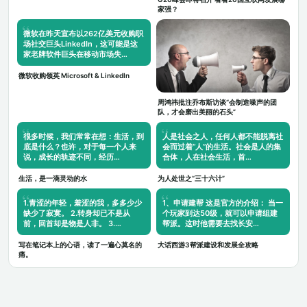
家强？
微软在昨天宣布以262亿美元收购职
场社交巨头LinkedIn，这可能是这
家老牌软件巨头在移动市场失…
微软收购领英 Microsoft & LinkedIn
周鸿祎批注乔布斯访谈“会制造噪声的团
队，才会磨出美丽的石头”
很多时候，我们常常在想：生活，到
人是社会之人，任何人都不能脱离社
底是什么？也许，对于每一个人来
会而过着“人”的生活。社会是人的集
说，成长的轨迹不同，经历…
合体，人在社会生活，首…
生活，是一滴灵动的水
为人处世之“三十六计”
1.青涩的年轻，羞涩的我，多多少少
1、申请建帮 这是官方的介绍： 当一
缺少了寂寞。 2.转身却已不是从
个玩家到达50级，就可以申请组建
前，回首却是物是人非。 3.…
帮派。这时他需要去找长安…
写在笔记本上的心语，读了一遍心莫名的
大话西游3帮派建设和发展全攻略
痛。