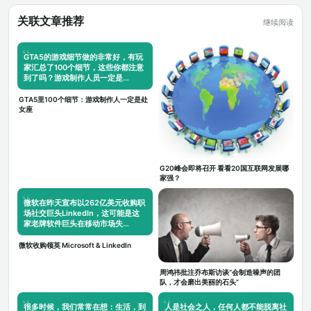
关联文章推荐
继续阅读
GTA5的游戏细节做的非常好，有玩
家汇总了100个细节，这些你都注意
到了吗？游戏制作人员一定是…
GTA5里100个细节：游戏制作人一定是处
女座
G20峰会即将召开 看看20国互联网发展哪
家强？
微软在昨天宣布以262亿美元收购职
场社交巨头LinkedIn，这可能是这
家老牌软件巨头在移动市场失…
微软收购领英 Microsoft & LinkedIn
周鸿祎批注乔布斯访谈“会制造噪声的团
队，才会磨出美丽的石头”
很多时候，我们常常在想：生活，到
人是社会之人，任何人都不能脱离社