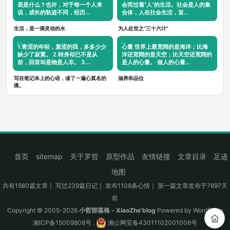
底是什么？也许，对于每一个人来
会而过着“人”的生活。社会是人的集
说，成长的轨迹不同，经历…
合体，人在社会生活，首…
生活，是一滴灵动的水
为人处世之“三十六计”
1.青涩的年轻，羞涩的我，多多少少
心量 世界上最宽阔的是海洋；比海
缺少了寂寞。 2.转身却已不是从
洋还宽阔的是天空；比天空还宽阔的
前，回首却是物是人非。 3.…
是人的心量。 做人的心量…
写在笔记本上的心语，读了一遍心莫名的
涵养和品位
痛。
首页
sitemap
关于罗哲
原型作品
友情链接
文章目录
足迹
地图
共有1980篇文章｜ 写过239篇日记｜ 发布1108条心情｜ 第一篇文章发布于7697天
前
Copyright © 2005-2026
小哲部落格 - XiaoZhe'blog
Powered by
WordPress
湘ICP备15009808号
.
湘公网安备43011102001006号