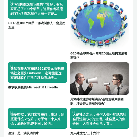
GTA5的游戏细节做的非常好，有玩
家汇总了100个细节，这些你都注意
到了吗？游戏制作人员一定是…
GTA5里100个细节：游戏制作人一定是处
女座
G20峰会即将召开 看看20国互联网发展哪
家强？
微软在昨天宣布以262亿美元收购职
场社交巨头LinkedIn，这可能是这
家老牌软件巨头在移动市场失…
微软收购领英 Microsoft & LinkedIn
周鸿祎批注乔布斯访谈“会制造噪声的团
队，才会磨出美丽的石头”
很多时候，我们常常在想：生活，到
人是社会之人，任何人都不能脱离社
底是什么？也许，对于每一个人来
会而过着“人”的生活。社会是人的集
说，成长的轨迹不同，经历…
合体，人在社会生活，首…
生活，是一滴灵动的水
为人处世之“三十六计”