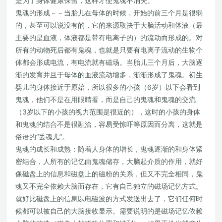
是为了身体健康保留，这样才使鬼魂不消失。
鬼魂的形成－－当胎儿在母体的时候，开始的前三个月是很弱
的，甚至可以说没有的，它的来源取决于大脑活动和体液（最
主要的是血液，体液都是带有电离子的）的流动而形成的。对
所有的动物死后都有鬼魂，也就是只要有电离子流动的生物个
体都会形成电流，有电流就有磁场。当胎儿三个月后，大脑逐
渐的发育并且于母体的血液流动增多，渐渐形成了鬼魂。初生
婴儿的身体接近于原始，所以很多的小孩（6岁）以下会看到
鬼魂，他们不是在用眼睛看，而是自己的鬼魂和鬼魂的交流
（3岁以下的小孩的视力范围是很近的），这时的小孩的身体
和鬼魂的结合不是很融洽，容易受惊吓等原因而分离，这就是
俗语的“丢魂儿”。
鬼魂的成长和成熟：随着人身体的增长，鬼魂逐渐的和身体紧
密结合，人所有的记忆由鬼魂储存，大脑起介质的作用，就好
像磁盘上的信息和磁盘上的磁粉的关系，但又不完全相同，鬼
魂又不完全依赖大脑而存在，它有自己独立的磁场记忆方式。
就好比磁盘上的信息以电磁波的方式发送出去了，它们任何时
候都可以被自己的大脑接收显示。需要说明的是磁场记忆依赖