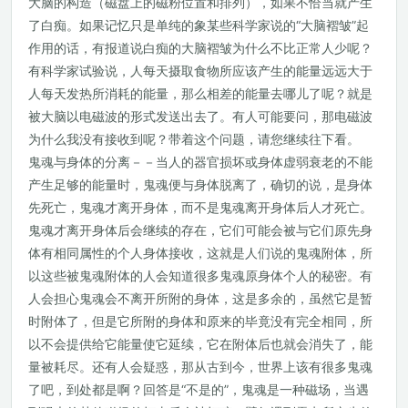
大脑的构造（磁盘上的磁粉位置和排列），如果不恰当就产生
了白痴。如果记忆只是单纯的象某些科学家说的“大脑褶皱”起
作用的话，有报道说白痴的大脑褶皱为什么不比正常人少呢？
有科学家试验说，人每天摄取食物所应该产生的能量远远大于
人每天发热所消耗的能量，那么相差的能量去哪儿了呢？就是
被大脑以电磁波的形式发送出去了。有人可能要问，那电磁波
为什么我没有接收到呢？带着这个问题，请您继续往下看。
鬼魂与身体的分离－－当人的器官损坏或身体虚弱衰老的不能
产生足够的能量时，鬼魂便与身体脱离了，确切的说，是身体
先死亡，鬼魂才离开身体，而不是鬼魂离开身体后人才死亡。
鬼魂才离开身体后会继续的存在，它们可能会被与它们原先身
体有相同属性的个人身体接收，这就是人们说的鬼魂附体，所
以这些被鬼魂附体的人会知道很多鬼魂原身体个人的秘密。有
人会担心鬼魂会不离开所附的身体，这是多余的，虽然它是暂
时附体了，但是它所附的身体和原来的毕竟没有完全相同，所
以不会提供给它能量使它延续，它在附体后也就会消失了，能
量被耗尽。还有人会疑惑，那从古到今，世界上该有很多鬼魂
了吧，到处都是啊？回答是“不是的”，鬼魂是一种磁场，当遇