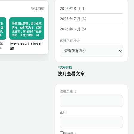
2026 年 8 月
(1)
继续阅读
2026 年 7 月
(3)
于市
吾辈日以营营，皆为生活
，现
所迫，趋利而为之。然有
2026 年 6 月
(6)
消化
业皆苦，何论所成？故吾
基…
尝思，工作之虚役，何…
选择以往月份
谈谈
[2023.06.26]《虚役无
则
诚》
文章归档
按月查看文章
管理员账号
密码
保持登录