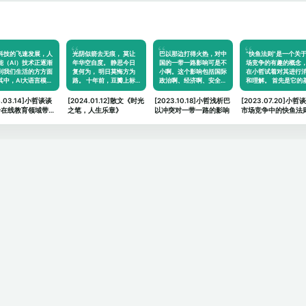
科技的飞速发展，人
光阴似箭去无痕， 莫让
巴以那边打得火热，对中
“快鱼法则”是一个关
能（AI）技术正逐渐
年华空自度。 静思今日
国的一带一路影响可是不
场竞争的有趣的概念
到我们生活的方方面
复何为， 明日莫悔方为
小啊。这个影响包括国际
在小哲试着对其进行
其中，AI大语言模…
路。 十年前，豆瓣上标
政治啊、经济啊、安全…
和理解。 首先是它的
记…
4.03.14]小哲谈谈
[2024.01.12]散文《时光
[2023.10.18]小哲浅析巴
[2023.07.20]小哲
给在线教育领域带来
之笔，人生乐章》
以冲突对一带一路的影响
市场竞争中的快鱼法