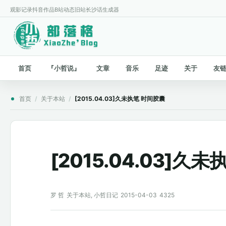
观影记录
抖音作品
B站动态
旧站
长沙话生成器
首页
『小哲说』
文章
音乐
足迹
关于
友
首页
/
关于本站
/
[2015.04.03]久未执笔 时间胶囊
[2015.04.03]久
罗 哲
关于本站
,
小哲日记
2015-04-03
4325