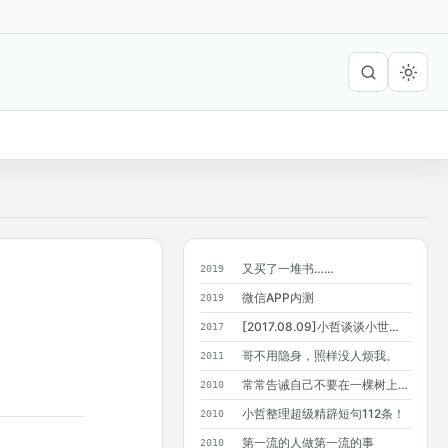
又买了一堆书……
2019
微信APP内测
2019
[2017.08.09]小哲谈谈小世界六度分隔理论
2017
哥不用隐身，照样没人烦我。
2011
常常告诫自己不要在一棵树上吊死，结果…...
2010
小哲整理超级精辟短句112条！
2010
第一流的人做第一流的事
2010