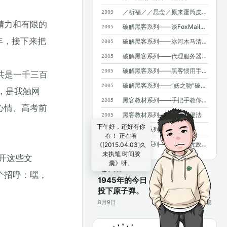
／祈福／／思念／原来蛋筒皮能吃呀~
2009
精力和有限的
破解黑客系列——谈FoxMail和OICQ泄密
2005
年，接下来把
破解黑客系列——冰河木马清除法
2005
破解黑客系列——代理服务器藏IP（高手免看）
2005
破解黑客系列——黑客惯用手法揭密
2005
共是一千三百
破解黑客系列——“妖之吻”破解法二则
2005
，是我触网
黑客教材系列——手把手教你NT入侵
2005
心情、高考前
黑客教材系列——口令入侵法
2005
下午好，还好有你
黑客教材系列——密码知识
2005
在！ 正在看
黑客教材系列——BBS的无敌杀手
《[2015.04.03]久
2005
未执笔 时间胶
开这些文
囊》呀。
往年今日
个招呼：嘿，
1945年的今日，美国在日本长崎
投下原子弹。
8月9日
17篇