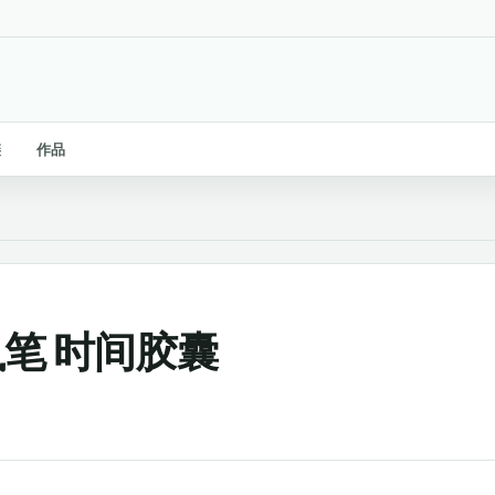
链
作品
未执笔 时间胶囊