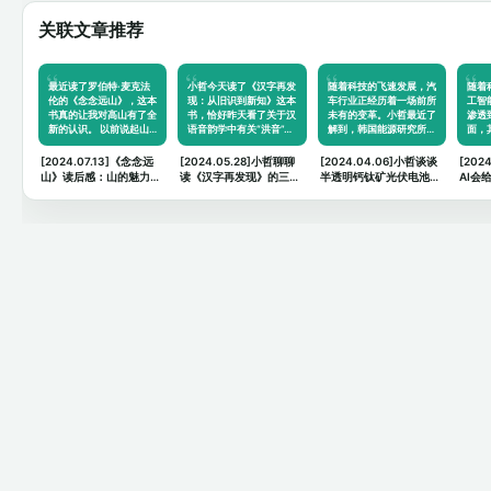
关联文章推荐
最近读了罗伯特·麦克法
小哲今天读了《汉字再发
随着科技的飞速发展，汽
随着
伦的《念念远山》，这本
现：从旧识到新知》这本
车行业正经历着一场前所
工智
书真的让我对高山有了全
书，恰好昨天看了关于汉
未有的变革。小哲最近了
渗透
新的认识。 以前说起山…
语音韵学中有关“洪音”…
解到，韩国能源研究所…
面，
[2024.07.13]《念念远
[2024.05.28]小哲聊聊
[2024.04.06]小哲谈谈
[202
山》读后感：山的魅力与
读《汉字再发现》的三个
半透明钙钛矿光伏电池对
AI会
人生的思考
思考
汽车领域的未来畅想
什么