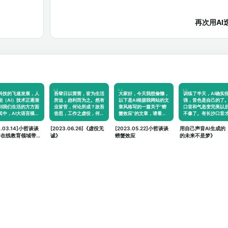
再次用A
科技的飞速发展，人
吾辈日以营营，皆为生活
大家好，今天我想偷懒，
训练了半天，AI确实
能（AI）技术正逐渐
所迫，趋利而为之。然有
以下是AI根据我网站的文
强，音色是自己的了
到我们生活的方方面
业皆苦，何论所成？故吾
章风格写的一篇关于“螃
口音和气息变完美以
其中，AI大语言模…
尝思，工作之虚役，何…
蟹效应”的文章，请看！
不像了。有长沙口音
…
是…
4.03.14]小哲谈谈
[2023.06.26]《虚役无
[2023.05.22]小哲谈谈
用自己声音AI生成的
给在线教育领域带来
诚》
螃蟹效应
的未来不是梦》