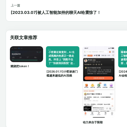
上一篇
[2023.03.07]被人工智能加持的聊天AI给震惊了！
关联文章推荐
小哲最近留意到，AI 生
随着
成视频的热度正一路走
工智
高。抖音上 “我憋不住
渗透
了”“快跟我回医院” 这类
面，
燃烧把token！
脑洞…
[2026.01.11]小哲谈谈门
[202
槛越来越低的AI洗稿
AI会
什么
动力来自于限期