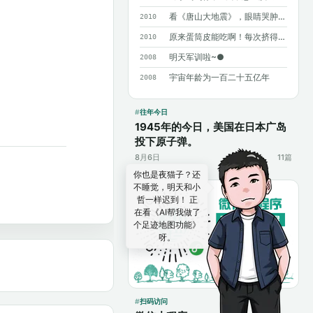
看《唐山大地震》，眼睛哭肿了……
2010
原来蛋筒皮能吃啊！每次挤得满手都是……
2010
明天军训啦~●
2008
宇宙年龄为一百二十五亿年
2008
往年今日
1945年的今日，美国在日本广岛
投下原子弹。
8月6日
11篇
你也是夜猫子？还
不睡觉，明天和小
哲一样迟到！ 正
在看《AI帮我做了
个足迹地图功能》
呀。
扫码访问