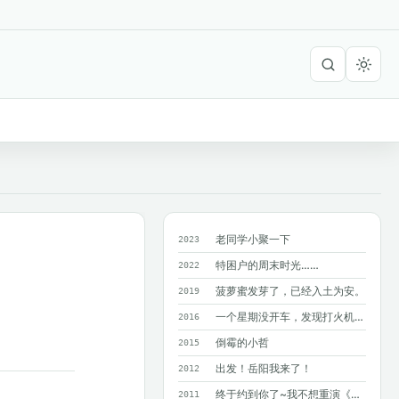
老同学小聚一下
2023
特困户的周末时光……
2022
菠萝蜜发芽了，已经入土为安。
2019
一个星期没开车，发现打火机在暴晒的车里爆了！?
2016
倒霉的小哲
2015
出发！岳阳我来了！
2012
终于约到你了~我不想重演《同桌的你》M...
2011