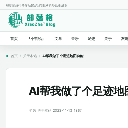
观影记录
抖音作品
B站动态
旧站
长沙话生成器
首页
『小哲说』
文章
音乐
足迹
关于
友
首页
/
关于本站
/
AI帮我做了个足迹地图功能
AI帮我做了个足迹地
罗 哲
关于本站
2023-11-13
1367