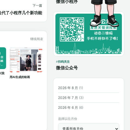
微信小程序
下一篇
I迭代了小程序几个新功能
继续阅读
很
。但
后就
扫码关注
才
微信公众号
《我
用AI生成的绘画
2026 年 8 月
(1)
2026 年 7 月
(3)
2026 年 6 月
(6)
选择以往月份