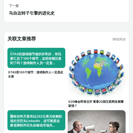
下一篇
马自达转子引擎的进化史
关联文章推荐
继续阅读
GTA5的游戏细节做的非常好，有玩
家汇总了100个细节，这些你都注意
到了吗？游戏制作人员一定是…
GTA5里100个细节：游戏制作人一定是处
女座
G20峰会即将召开 看看20国互联网发展哪
家强？
微软在昨天宣布以262亿美元收购职
场社交巨头LinkedIn，这可能是这
家老牌软件巨头在移动市场失…