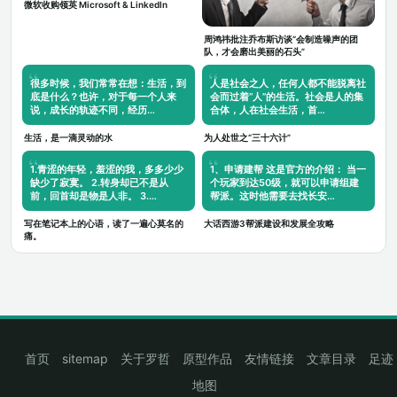
微软收购领英 Microsoft & LinkedIn
周鸿祎批注乔布斯访谈“会制造噪声的团
队，才会磨出美丽的石头”
很多时候，我们常常在想：生活，到
人是社会之人，任何人都不能脱离社
底是什么？也许，对于每一个人来
会而过着“人”的生活。社会是人的集
说，成长的轨迹不同，经历…
合体，人在社会生活，首…
生活，是一滴灵动的水
为人处世之“三十六计”
1.青涩的年轻，羞涩的我，多多少少
1、申请建帮 这是官方的介绍： 当一
缺少了寂寞。 2.转身却已不是从
个玩家到达50级，就可以申请组建
前，回首却是物是人非。 3.…
帮派。这时他需要去找长安…
写在笔记本上的心语，读了一遍心莫名的
大话西游3帮派建设和发展全攻略
痛。
首页
sitemap
关于罗哲
原型作品
友情链接
文章目录
足迹
地图