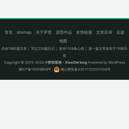
影...
首页
sitemap
关于罗哲
原型作品
友情链接
文章目录
足迹
地图
共有1980篇文章｜ 写过239篇日记｜ 发布1108条心情｜ 第一篇文章发布于7698天
前
Copyright © 2005-2026
小哲部落格 - XiaoZhe'blog
Powered by
WordPress
湘ICP备15009808号
.
湘公网安备43011102001006号