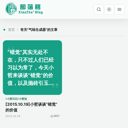
首页
/
有关"气味生成器"的文章
“错觉”其实无处不
在，只不过人们已经
习以为常了，今天小
哲来谈谈“错觉”的价
值，以及抛砖引玉来
给脑洞大开提供思
路。 在人们的娱乐需
小哲日记
小哲说
[2015.10.19]小哲谈谈“错觉”
求下，“错觉”是最直
的价值
接的幕后英雄，最直
2015.10.19
5017
接的例子就是3D电