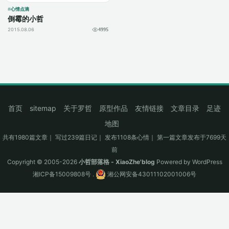
心情点滴
倒霉的小哲
2015.08.06
4995
首页
sitemap
关于罗哲
原型作品
友情链接
文章目录
足迹
地图
共有1980篇文章｜ 写过239篇日记｜ 发布1108条心情｜ 第一篇文章发布于7699天
前
Copyright © 2005-2026
小哲部落格 - XiaoZhe'blog
Powered by
WordPress
湘ICP备15009808号
.
湘公网安备43011102001006号