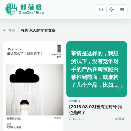
首页
/
有关"永久封号"的文章
事情是这样的，我想
测试下，没有竞争对
手的产品在淘宝能否
被推到前面，就虚构
了几个产品，比如智
能袜子、智能T恤，介
绍里写明了不要拍，
小哲日记
[2015.08.03]被淘宝封号 我
结果淘宝说我发布虚
也是醉了
假商品……永久封号。
2015.08.03
5016
可恶的是，不...