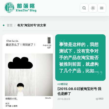
首页
/
有关"淘宝封号"的文章
事情是这样的，我想
测试下，没有竞争对
手的产品在淘宝能否
被推到前面，就虚构
了几个产品，比如智
能袜子、智能T恤，介
绍里写明了不要拍，
小哲日记
[2015.08.03]被淘宝封号 我
结果淘宝说我发布虚
也是醉了
假商品……永久封号。
2015.08.03
5022
可恶的是，不...