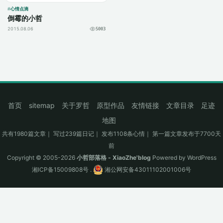
心情点滴
倒霉的小哲
2015.08.06
5003
首页
sitemap
关于罗哲
原型作品
友情链接
文章目录
足迹
地图
共有1980篇文章｜ 写过239篇日记｜ 发布1108条心情｜ 第一篇文章发布于7700天
前
Copyright © 2005-2026
小哲部落格 - XiaoZhe'blog
Powered by
WordPress
湘ICP备15009808号
.
湘公网安备43011102001006号