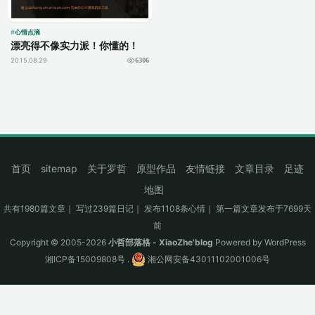
心情点滴
漂亮得不像实力派！你懂的！
2015.08.29
6306
首页
sitemap
关于罗哲
原型作品
友情链接
文章目录
足迹
地图
共有1980篇文章｜ 写过239篇日记｜ 发布1108条心情｜ 第一篇文章发布于7699天
前
Copyright © 2005-2026
小哲部落格 - XiaoZhe'blog
Powered by
WordPress
湘ICP备15009808号
.
湘公网安备43011102001006号