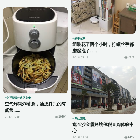
剁手记录
组装花了两个小时，拧螺丝手都
磨起泡了……
2018.07.15
5919
剁手记录
遇见美食
空气炸锅炸薯条，油没拌到的有
点焦……
2018.02.01
10604
四处溜达
逛长沙金霞跨境保税直购体验中
心
2015.12.26
4495