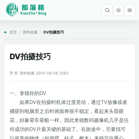
首页
/
资料收藏
/
DV拍摄技巧
DV拍摄技巧
罗 哲
资料收藏
2010-06-06
5263
一、拿稳你的DV
如果DV在拍摄时机体过度晃动，通过TV放像或者
捕获到电脑里之后时画面将很不稳定，看起来头昏眼
花，好象晕车晕船一样。因此拿稳数码摄像机几乎是任
何成功的DV片最关键的基础了。在旅途中，尽量找可
以依靠的物体（如墙壁，柱子，树木）来稳定住重心，