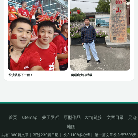
长沙队再下一程！
爬昭山大口呼吸
首页
sitemap
关于罗哲
原型作品
友情链接
文章目录
足迹
地图
共有1980篇文章｜ 写过239篇日记｜ 发布1108条心情｜ 第一篇文章发布于7698天