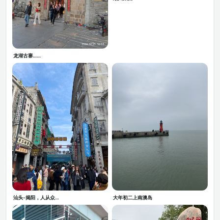
龙湖古寨……
汕头-揭阳，人从众…
大年初二上南澳岛