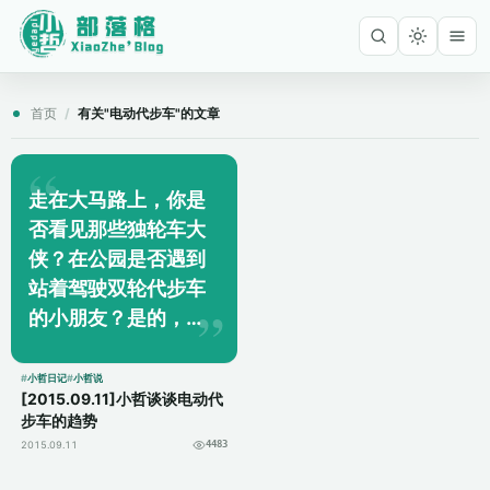
首页
/
有关"电动代步车"的文章
走在大马路上，你是
否看见那些独轮车大
侠？在公园是否遇到
站着驾驶双轮代步车
的小朋友？是的，这
些新生代步工具已经
不是科幻电影里的道
小哲日记
小哲说
[2015.09.11]小哲谈谈电动代
具，它已经飞入平常
步车的趋势
百姓家了！ 一台代步
2015.09.11
4483
车，从独轮的到...