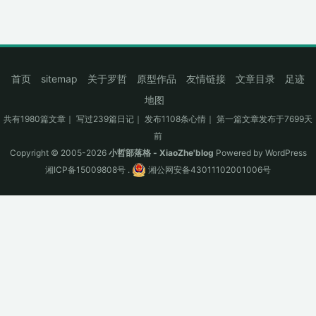
首页
sitemap
关于罗哲
原型作品
友情链接
文章目录
足迹
地图
共有1980篇文章｜ 写过239篇日记｜ 发布1108条心情｜ 第一篇文章发布于7699天
前
Copyright © 2005-2026
小哲部落格 - XiaoZhe'blog
Powered by
WordPress
湘ICP备15009808号
.
湘公网安备43011102001006号