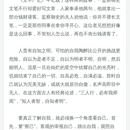
《太平广记》中记载了这样两则故事：一监察御史
文笔不行却爱好写文章，人家奉承他两句，他就拿出一
部分钱财请客。监察御史的夫人劝他说：你并不擅长文
笔，一定是那些同事在拿你寻开心。这位老兄想想好像
是这么回事，不管别人怎么说，再也不肯出钱请客了。
人贵有自知之明。可怕的自我陶醉比公开的挑战更
危险。自以为是者不足，自以为明者不明。自明，然后
能明人。流星一旦在灿烂的星空中炫耀自己的光亮时，
也就结束了自己的一切。自高必危，自满必溢。胜时自
己就认为完美无缺，成就大就居功自傲，名声高即目中
无人。在这方面古人有经典论述，“三人行，必有我师
焉”，“知人者智，自知者明”。
要真正了解自我，就必须换一个角度看自己。首
先，要“察己”。客观的审视自己，跳出自我，观照自