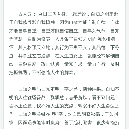
古人云：“吾日三省吾身。”就是说，自知之明来源
于自我修养和自我慎独。因为自省才能自制自律，自律
才能自尊自重，自重才能自信自立。自尊为气节，自知
为智慧，自制为修养。人具备了自知之明的胸臆和襟
怀，其人格顶天立地，其行为不卑不亢，其品德上下称
道，其事业左右逢源。在人生道路上，就能经常解剖自
己，自勉自励，改正缺点，量知而思，量力而行，及时
把握机遇，不断创造人生的辉煌。
自知之明与自知不明一字之差，两种结果。自知不
明的人往往昏昏然，瓢飘然，忘乎所以，看不到问题，
摆不正位置，找不准人生的支点，驾驭不好人生命运之
舟。自知之明关键在“明”字，对自己明察秋毫，了如指
掌，因而遇事能审时度势，善于趋利避害，很少有挫折