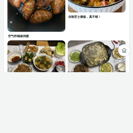
自制芝士焗饭，真不错！
空气炸锅做鸡翅
冬总下厨，酸菜鱼！
朋友相聚总要做点没做过的菜