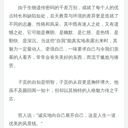
由于生物遗传密码的千差万别，成就了每个人的优
点特长和缺陷短处，后天教育与环境的差异更是造就了
不同的志趣、性格和风采。其中既有迷人之处，又有遗
憾之处。它可能是爽朗、是幽默、是仁慈、是热情、是
勤快、是深沉。当这些“自我”能真实地表露出来时，其
魅力一定最动人。牵强自己，一味要求自己与令我们羡
慕的人看齐，常常会丧失美好的东西，而流于尴尬与痛
苦。
子贡的自知是明智，子贡的从容更是胸怀博大。他
虽不及颜回闻一知十，但却以其独特的人格魅力传之千
古。
哲人说：“诚实地向自己展开自己，这是人生一道
优美的风景线。”