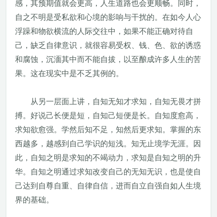
感，其预期值就会更高，人生道路也会更顺畅。同时，
自之不明是受私欲和心境的影响与干扰的。在如今人心
浮躁和物欲横流的人际交往中，如果不能正确对待自
己，缺乏自律意识，就很容易受权、钱、色、欲的诱惑
和腐蚀，沉湎其中而不能自拔，以至酿成许多人生的苦
果。这在现实中是不乏其例的。
从另一层面上讲，自知无知才求知，自知无畏才拼
搏。好说己长便是短，自知己短便是长。自知度愈高，
求知欲愈强。学然后知不足，知然后更求知。掌握的东
西越多，越感到自己学识的短浅。知无止境学无涯。因
此，自知之明是求知的不竭动力，求知是自知之明的升
华。自知之明通过求知改变自己的无知无识，也是使自
己达到自尊自重、自律自信，进而自立自强自如人生境
界的基础。