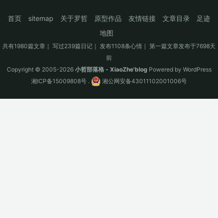
首页
sitemap
关于罗哲
原型作品
友情链接
文章目录
足迹
地图
共有1980篇文章｜ 写过239篇日记｜ 发布1108条心情｜ 第一篇文章发布于7698天
前
Copyright © 2005-2026
小哲部落格 - XiaoZhe'blog
Powered by
WordPress
湘ICP备15009808号
.
湘公网安备43011102001006号