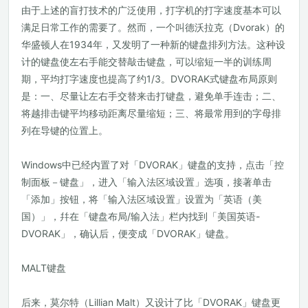
由于上述的盲打技术的广泛使用，打字机的打字速度基本可以
满足日常工作的需要了。然而，一个叫德沃拉克（Dvorak）的
华盛顿人在1934年，又发明了一种新的键盘排列方法。这种设
计的键盘使左右手能交替敲击键盘，可以缩短一半的训练周
期，平均打字速度也提高了约1/3。DVORAK式键盘布局原则
是：一、尽量让左右手交替来击打键盘，避免单手连击；二、
将越排击键平均移动距离尽量缩短；三、将最常用到的字母排
列在导键的位置上。
Windows中已经内置了对「DVORAK」键盘的支持，点击「控
制面板－键盘」，进入「输入法区域设置」选项，接著单击
「添加」按钮，将「输入法区域设置」设置为「英语（美
国）」，幷在「键盘布局/输入法」栏内找到「美国英语-
DVORAK」，确认后，便变成「DVORAK」键盘。
MALT键盘
后来，莫尔特（Lillian Malt）又设计了比「DVORAK」键盘更