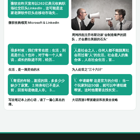
微软在昨天宣布以262亿美元收购职
场社交巨头LinkedIn，这可能是这
家老牌软件巨头在移动市场失…
微软收购领英 Microsoft & LinkedIn
周鸿祎批注乔布斯访谈“会制造噪声的团
队，才会磨出美丽的石头”
很多时候，我们常常在想：生活，到
人是社会之人，任何人都不能脱离社
底是什么？也许，对于每一个人来
会而过着“人”的生活。社会是人的集
说，成长的轨迹不同，经历…
合体，人在社会生活，首…
生活，是一滴灵动的水
为人处世之“三十六计”
1.青涩的年轻，羞涩的我，多多少少
1、申请建帮 这是官方的介绍： 当一
缺少了寂寞。 2.转身却已不是从
个玩家到达50级，就可以申请组建
前，回首却是物是人非。 3.…
帮派。这时他需要去找长安…
写在笔记本上的心语，读了一遍心莫名的
大话西游3帮派建设和发展全攻略
痛。