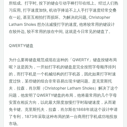
所组成。打字时, 按下的键会引动字棒打印在纸上。经过人们熟
习应用, 打字速度加快, 机动字捧追不上人手打字速度经常交叠
在一起, 甚至互相拍打而损坏。为解决此问题, Christopher
Latham Sholes 想办法减慢打字的速度, 他将较常用的键设计
在较外边, 较不常用的放在中间, 这就是今日常见的键盘了。
QWERTY键盘
为什么要将键盘规范成现在这种的「QWERTY」键盘按键布局
呢？这是因为，一开始打字机的键盘是完全按照字母顺序排列
的，而打字机是一个机械结构的打字机器，因此如果打字时速
度过快，某些键的组合非常容易出现卡键问题。是克里斯托
夫．拉森．肖尔斯（Christopher Latham Sholes）解决了这个
问题，他发明了QWERTY键盘的布局，他将最常用的几个字母
安置在相反方向，以此最大限度放慢打字时敲键速度，从而避
免卡键。克里斯托夫．拉森．肖尔斯在1868年就这个设计申请
了专利，1873年采取这种布局的第一台商用打字机成功地投放
市场。