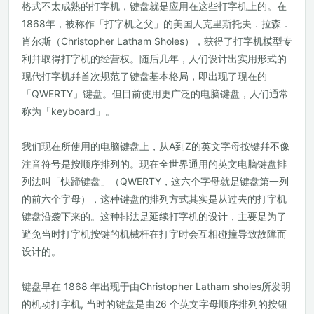
格式不太成熟的打字机，键盘就是应用在这些打字机上的。在
1868年，被称作「打字机之父」的美国人克里斯托夫．拉森．
肖尔斯（Christopher Latham Sholes），获得了打字机模型专
利幷取得打字机的经营权。随后几年，人们设计出实用形式的
现代打字机幷首次规范了键盘基本格局，即出现了现在的
「QWERTY」键盘。但目前使用更广泛的电脑键盘，人们通常
称为「keyboard」。
我们现在所使用的电脑键盘上，从A到Z的英文字母按键幷不像
注音符号是按顺序排列的。现在全世界通用的英文电脑键盘排
列法叫「快蹄键盘」（QWERTY，这六个字母就是键盘第一列
的前六个字母），这种键盘的排列方式其实是从过去的打字机
键盘沿袭下来的。这种排法是延续打字机的设计，主要是为了
避免当时打字机按键的机械杆在打字时会互相碰撞导致故障而
设计的。
键盘早在 1868 年出现于由Christopher Latham sholes所发明
的机动打字机, 当时的键盘是由26 个英文字母顺序排列的按钮