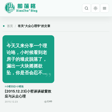
首页
/
有关"大众心理学"的文章
今天又来分享一个理
论咯，小时候看到老
房子的墙皮脱落了，
漏出一大块摇摇欲
坠，你是否会忍不住
上去把它一撮下来？
哈哈，你在搞破坏的
小哲日记
小哲说
[2015.12.23]小哲谈谈破窗效
这种行为，就是小哲
应与从众心理
要谈的这个理论。 如
2015.12.23
5349
果有一幢建筑，它...