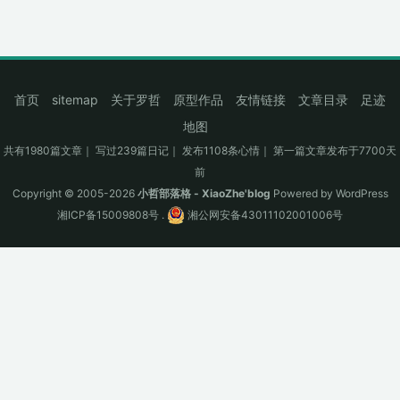
首页
sitemap
关于罗哲
原型作品
友情链接
文章目录
足迹
地图
共有1980篇文章｜ 写过239篇日记｜ 发布1108条心情｜ 第一篇文章发布于7700天
前
Copyright © 2005-2026
小哲部落格 - XiaoZhe'blog
Powered by
WordPress
湘ICP备15009808号
.
湘公网安备43011102001006号